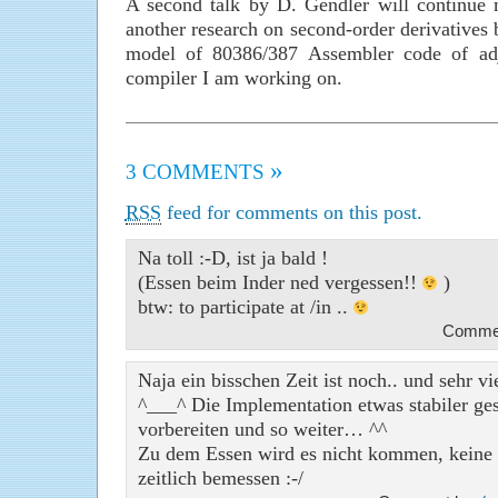
A second talk by D. Gendler will continue 
another research on second-order derivatives 
model of 80386/387 Assembler code of adj
compiler I am working on.
»
3 COMMENTS
RSS
feed for comments on this post.
Na toll :-D, ist ja bald !
(Essen beim Inder ned vergessen!!
)
btw: to participate at /in ..
Commen
Naja ein bisschen Zeit ist noch.. und sehr vi
^___^ Die Implementation etwas stabiler ges
vorbereiten und so weiter… ^^
Zu dem Essen wird es nicht kommen, keine Ze
zeitlich bemessen :-/