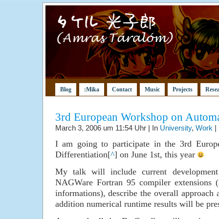
Blog
:Mika
Contact
Music
Projects
Rese
3rd European Workshop on Automati
March 3, 2006 um 11:54 Uhr | In
University
,
Work
|
I am going to participate in the 3rd Eur
Differentiation[
^
] on June 1st, this year
My talk will include current developmen
NAGWare Fortran 95 compiler extensions (se
informations), describe the overall approach 
addition numerical runtime results will be pre